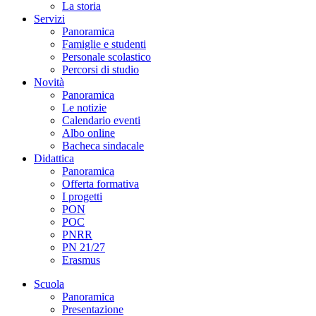
La storia
Servizi
Panoramica
Famiglie e studenti
Personale scolastico
Percorsi di studio
Novità
Panoramica
Le notizie
Calendario eventi
Albo online
Bacheca sindacale
Didattica
Panoramica
Offerta formativa
I progetti
PON
POC
PNRR
PN 21/27
Erasmus
Scuola
Panoramica
Presentazione