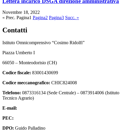
Lettera incarico DSGA direzione amministrativa
Novembre 18, 2022
« Prec.
Pagina
1
Pagina
2
Pagina
3
Succ. »
Contatti
Istituto Omnicomprensivo “Cosimo Ridolfi”
Piazza Umberto I
66050 – Monteodorisio (CH)
Codice fiscale:
83001430699
Codice meccanografico:
CHIC824008
Telefono:
0873316134 (Sede Centrale) – 0873914006 (Istituto
Tecnico Agrario)
E-mail:
chic824008@istruzione.it
PEC:
chic824008@pec.istruzione.it
DPO:
Guido Palladino