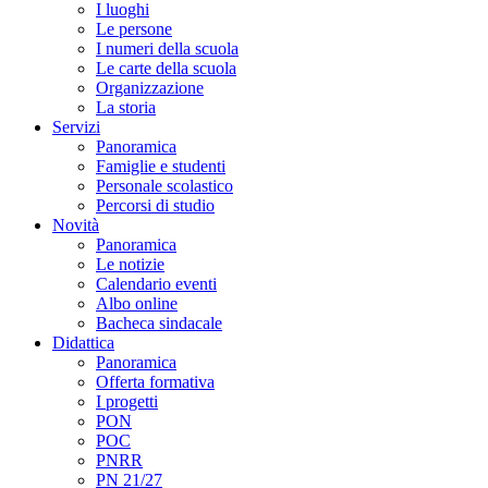
I luoghi
Le persone
I numeri della scuola
Le carte della scuola
Organizzazione
La storia
Servizi
Panoramica
Famiglie e studenti
Personale scolastico
Percorsi di studio
Novità
Panoramica
Le notizie
Calendario eventi
Albo online
Bacheca sindacale
Didattica
Panoramica
Offerta formativa
I progetti
PON
POC
PNRR
PN 21/27