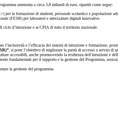
 Programma ammonta a circa 3,8 miliardi di euro, ripartiti come segue:
+) per la formazione di studenti, personale scolastico e popolazione adu
ale (FESR) per laboratori e attrezzature digitali innovative.
II ciclo d’istruzione e ai CPIA di tutto il territorio nazionale.
are l’inclusività e l’efficacia dei sistemi di istruzione e formazione, p
ESR)”
, si pone l’obiettivo di migliorare la parità di accesso a servizi di 
ture accessibili, anche promuovendo la resilienza dell’istruzione e del
mento fondamentale per il supporto e la gestione del Programma, assic
portare la gestione del programma.