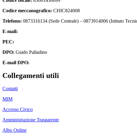
Codice fiscale:
83001430699
Codice meccanografico:
CHIC824008
Telefono:
0873316134 (Sede Centrale) – 0873914006 (Istituto Tecni
E-mail:
chic824008@istruzione.it
PEC:
chic824008@pec.istruzione.it
DPO:
Guido Palladino
E-mail DPO:
guido.palladino.dpo@gmail.com
Collegamenti utili
Contatti
MIM
Accesso Civico
Amministrazione Trasparente
Albo Online