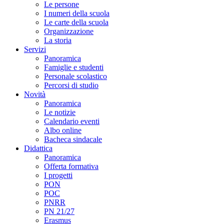
Le persone
I numeri della scuola
Le carte della scuola
Organizzazione
La storia
Servizi
Panoramica
Famiglie e studenti
Personale scolastico
Percorsi di studio
Novità
Panoramica
Le notizie
Calendario eventi
Albo online
Bacheca sindacale
Didattica
Panoramica
Offerta formativa
I progetti
PON
POC
PNRR
PN 21/27
Erasmus