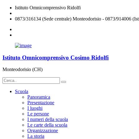
Istituto Omnicomprensivo Ridolfi
chic824008@istruzione.it
0873/316134 (Sede centrale) Monteodorisio - 0873/914006 (Isti
Istituto Omnicomprensivo Cosimo Ridolfi
Monteodorisio (CH)
Scuola
Panoramica
Presentazione
I luoghi
Le persone
I numeri della scuola
Le carte della scuola
Organizzazione
La storia