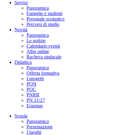
Servizi
Panoramica
Famiglie e studenti
Personale scolastico
Percorsi di studio
Novità
Panoramica
Le notizie
Calendario eventi
Albo online
Bacheca sindacale
Didattica
Panoramica
Offerta formativa
I progetti
PON
POC
PNRR
PN 21/27
Erasmus
Scuola
Panoramica
Presentazione
I luoghi