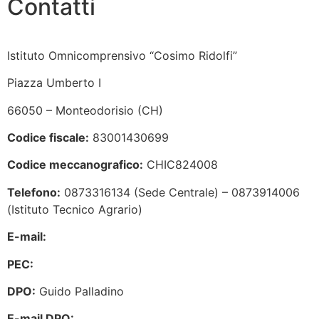
Contatti
Istituto Omnicomprensivo “Cosimo Ridolfi”
Piazza Umberto I
66050 – Monteodorisio (CH)
Codice fiscale:
83001430699
Codice meccanografico:
CHIC824008
Telefono:
0873316134 (Sede Centrale) – 0873914006
(Istituto Tecnico Agrario)
E-mail:
chic824008@istruzione.it
PEC:
chic824008@pec.istruzione.it
DPO:
Guido Palladino
E-mail DPO:
guido.palladino.dpo@gmail.com