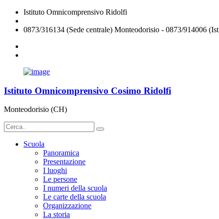
Istituto Omnicomprensivo Ridolfi
chic824008@istruzione.it
0873/316134 (Sede centrale) Monteodorisio - 0873/914006 (Isti
Istituto Omnicomprensivo Cosimo Ridolfi
Monteodorisio (CH)
Scuola
Panoramica
Presentazione
I luoghi
Le persone
I numeri della scuola
Le carte della scuola
Organizzazione
La storia