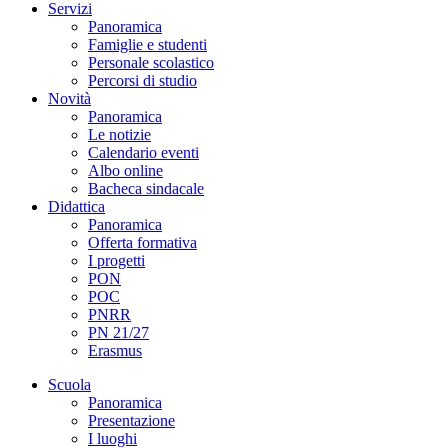
Servizi
Panoramica
Famiglie e studenti
Personale scolastico
Percorsi di studio
Novità
Panoramica
Le notizie
Calendario eventi
Albo online
Bacheca sindacale
Didattica
Panoramica
Offerta formativa
I progetti
PON
POC
PNRR
PN 21/27
Erasmus
Scuola
Panoramica
Presentazione
I luoghi