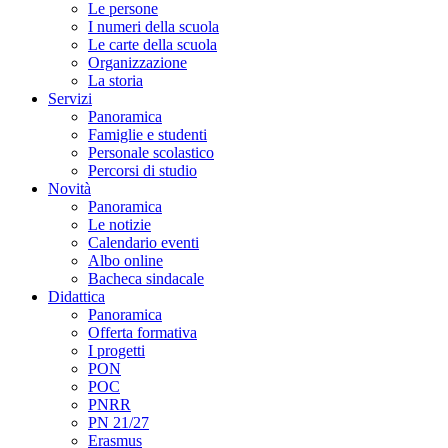
Le persone
I numeri della scuola
Le carte della scuola
Organizzazione
La storia
Servizi
Panoramica
Famiglie e studenti
Personale scolastico
Percorsi di studio
Novità
Panoramica
Le notizie
Calendario eventi
Albo online
Bacheca sindacale
Didattica
Panoramica
Offerta formativa
I progetti
PON
POC
PNRR
PN 21/27
Erasmus