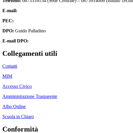
Telefono:
0873316134 (Sede Centrale) – 0873914006 (Istituto Tecni
E-mail:
chic824008@istruzione.it
PEC:
chic824008@pec.istruzione.it
DPO:
Guido Palladino
E-mail DPO:
guido.palladino.dpo@gmail.com
Collegamenti utili
Contatti
MIM
Accesso Civico
Amministrazione Trasparente
Albo Online
Scuola in Chiaro
Conformità