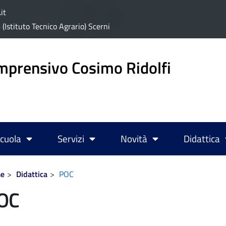
it
stituto Tecnico Agrario) Scerni
mprensivo Cosimo Ridolfi
cuola
Servizi
Novità
Didattica
e
Didattica
POC
OC