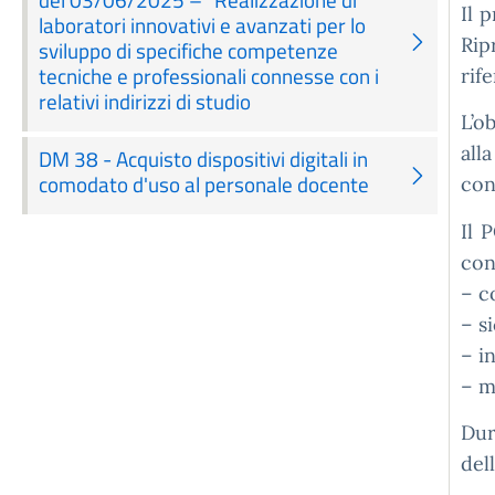
Il 
laboratori innovativi e avanzati per lo
Rip
sviluppo di specifiche competenze
tecniche e professionali connesse con i
rif
relativi indirizzi di studio
L’o
all
DM 38 - Acquisto dispositivi digitali in
comodato d'uso al personale docente
con
Il 
con
– c
– s
– i
– m
Dur
del