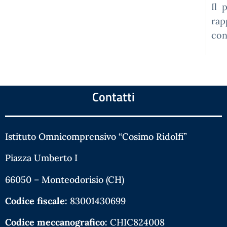
Il 
rap
con
Contatti
Istituto Omnicomprensivo “Cosimo Ridolfi”
Piazza Umberto I
66050 – Monteodorisio (CH)
Codice fiscale:
83001430699
Codice meccanografico:
CHIC824008