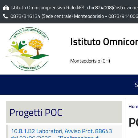
Istituto Omnicomprensivo Ridolfi
chic824008@istruzione.
0873/316134 (Sede centrale) Monteodorisio - 0873/914006 (I
Istituto Omnico
Monteodorisio (CH)
S
Hom
Progetti POC
P
10.8.1.B2 Laboratori, Avviso Prot. 88643
del 03/06/2025 – “Realizzazione di