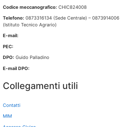
Codice meccanografico:
CHIC824008
Telefono:
0873316134 (Sede Centrale) – 0873914006
(Istituto Tecnico Agrario)
E-mail:
chic824008@istruzione.it
PEC:
chic824008@pec.istruzione.it
DPO:
Guido Palladino
E-mail DPO:
guido.palladino.dpo@gmail.com
Collegamenti utili
Contatti
MIM
Accesso Civico